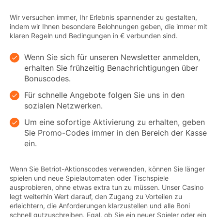
Wir versuchen immer, Ihr Erlebnis spannender zu gestalten,
indem wir Ihnen besondere Belohnungen geben, die immer mit
klaren Regeln und Bedingungen in € verbunden sind.
Wenn Sie sich für unseren Newsletter anmelden,
erhalten Sie frühzeitig Benachrichtigungen über
Bonuscodes.
Für schnelle Angebote folgen Sie uns in den
sozialen Netzwerken.
Um eine sofortige Aktivierung zu erhalten, geben
Sie Promo-Codes immer in den Bereich der Kasse
ein.
Wenn Sie Betriot-Aktionscodes verwenden, können Sie länger
spielen und neue Spielautomaten oder Tischspiele
ausprobieren, ohne etwas extra tun zu müssen. Unser Casino
legt weiterhin Wert darauf, den Zugang zu Vorteilen zu
erleichtern, die Anforderungen klarzustellen und alle Boni
schnell gutzuschreiben. Egal, ob Sie ein neuer Spieler oder ein