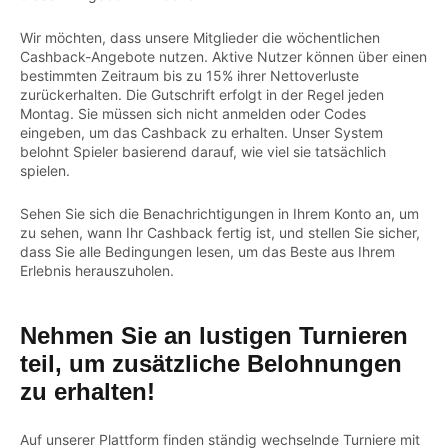
Wir möchten, dass unsere Mitglieder die wöchentlichen
Cashback-Angebote nutzen. Aktive Nutzer können über einen
bestimmten Zeitraum bis zu 15% ihrer Nettoverluste
zurückerhalten. Die Gutschrift erfolgt in der Regel jeden
Montag. Sie müssen sich nicht anmelden oder Codes
eingeben, um das Cashback zu erhalten. Unser System
belohnt Spieler basierend darauf, wie viel sie tatsächlich
spielen.
Sehen Sie sich die Benachrichtigungen in Ihrem Konto an, um
zu sehen, wann Ihr Cashback fertig ist, und stellen Sie sicher,
dass Sie alle Bedingungen lesen, um das Beste aus Ihrem
Erlebnis herauszuholen.
Nehmen Sie an lustigen Turnieren
teil, um zusätzliche Belohnungen
zu erhalten!
Auf unserer Plattform finden ständig wechselnde Turniere mit