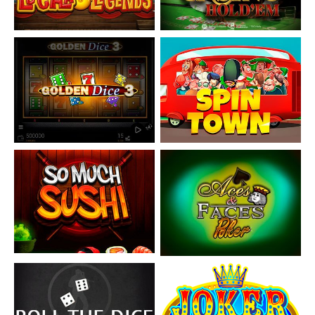
So steigen Sie ein und steigen im Programm auf
Sichere Zahlungen und Spielerschutz im Betriot
Casino
Transparenz bei Transaktionen und Datenschutz
Verantwortungsvolles Spielen im Betriot Casino:
Grenzen, Risikokontrolle und eine 18+-Richtlinie
Strenge 18+-Richtlinie und Spielerschutz
Besondere Funktionen und Tipps des Betriot Casinos
Einzahlungsmethoden und Boni
Beliebte Gaming-Abschnitte