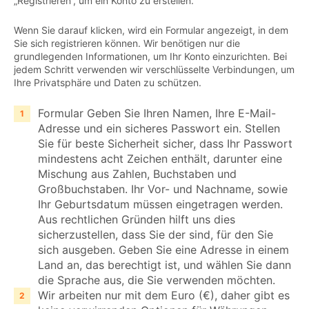
„Registrieren“, um ein Konto zu erstellen.
Wenn Sie darauf klicken, wird ein Formular angezeigt, in dem
Sie sich registrieren können. Wir benötigen nur die
grundlegenden Informationen, um Ihr Konto einzurichten. Bei
jedem Schritt verwenden wir verschlüsselte Verbindungen, um
Ihre Privatsphäre und Daten zu schützen.
Formular Geben Sie Ihren Namen, Ihre E-Mail-
Adresse und ein sicheres Passwort ein. Stellen
Sie für beste Sicherheit sicher, dass Ihr Passwort
mindestens acht Zeichen enthält, darunter eine
Mischung aus Zahlen, Buchstaben und
Großbuchstaben. Ihr Vor- und Nachname, sowie
Ihr Geburtsdatum müssen eingetragen werden.
Aus rechtlichen Gründen hilft uns dies
sicherzustellen, dass Sie der sind, für den Sie
sich ausgeben. Geben Sie eine Adresse in einem
Land an, das berechtigt ist, und wählen Sie dann
die Sprache aus, die Sie verwenden möchten.
Wir arbeiten nur mit dem Euro (€), daher gibt es