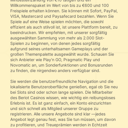
Willkommenspaket im Wert von bis zu €600 und 100
Freispiele erhalten können. Sie können mit Sofort, PayPal,
VISA, Mastercard und Paysafecard bezahlen. Wenn Sie
Spiele auf eine Weise spielen möchten, die sowohl
effizient als auch stilvoll ist, ist unsere Plattform bereit, zu
beeindrucken. Wir empfehlen, mit unserer sorgfältig
ausgewählten Sammlung von mehr als 2.000 Slot-
Spielen zu beginnen, von denen jedes sorgfältig
aufgrund seines unterhaltsamen Gameplays und der
großen Themenpalette ausgewählt wurde. Schauen Sie
sich Anbieter wie Play'n GO, Pragmatic Play und
Novomatic an, um Sonderfunktionen und Bonusrunden
zu finden, die nirgendwo anders verfügbar sind.
Sie werden die benutzerfreundliche Navigation und die
lokalisierte Benutzeroberfläche genießen, egal ob Sie neu
bei Slots sind oder schon lange spielen. Die Mitarbeiter
des Beriot Casinos wissen, wie wichtig ein reibungsloses
Erlebnis ist. Es ist ganz einfach, ein Konto einzurichten
und sich schnell als Mitglied unserer Gruppe zu
registrieren. Alle unsere Angebote sind klar —jedes
Angebot legt genau fest, was Sie tun müssen, um davon
zu profitieren, und Treueprämien werden in Echtzeit