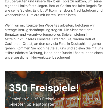
zu überprüfen und unsere flexiblen Tools zu nutzen, um seine
eigenen Limits festzulegen. Betriot Casino hat faire Regeln für
alle seine Spieler. Es gibt Willkommensboni, Nachladeboni und
wöchentliche Turniere mit klaren Bestenlisten.
Wenn wir mit lizenzierten Websites arbeiten, befolgen wir
strenge Betrugsbekämpfungsregeln. Die Sicherheit der
Benutzer und verantwortungsvolles Spielen stehen im
Mittelpunkt unseres Dienstes. Erfahren Sie, warum Betriot
Casino der Ort ist, an den so viele Fans in Deutschland gerne
gehen. Kommen Sie noch heute zu uns und spielen Sie mit uns
—Ihre nächste Drehung, Hand oder Runde könnte Ihnen einen
unvergesslichen Nervenkitzel bescheren!
350 Freispiele!
Genießen Sie 350 Freispiele ohne Wetteinsatz an
beliebten Spielautomaten.