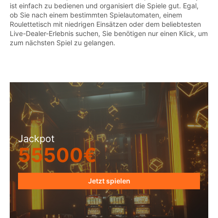
ist einfach zu bedienen und organisiert die Spiele gut. Egal,
ob Sie nach einem bestimmten Spielautomaten, einem
Roulettetisch mit niedrigen Einsätzen oder dem beliebtesten
Live-Dealer-Erlebnis suchen, Sie benötigen nur einen Klick, um
zum nächsten Spiel zu gelangen.
Jackpot
55500€
Jetzt spielen