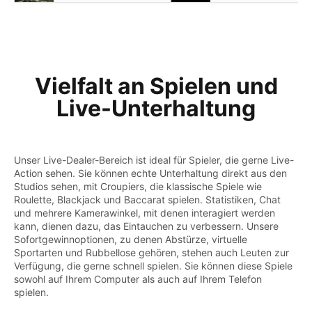
Vielfalt an Spielen und
Live-Unterhaltung
Unser Live-Dealer-Bereich ist ideal für Spieler, die gerne Live-
Action sehen. Sie können echte Unterhaltung direkt aus den
Studios sehen, mit Croupiers, die klassische Spiele wie
Roulette, Blackjack und Baccarat spielen. Statistiken, Chat
und mehrere Kamerawinkel, mit denen interagiert werden
kann, dienen dazu, das Eintauchen zu verbessern. Unsere
Sofortgewinnoptionen, zu denen Abstürze, virtuelle
Sportarten und Rubbellose gehören, stehen auch Leuten zur
Verfügung, die gerne schnell spielen. Sie können diese Spiele
sowohl auf Ihrem Computer als auch auf Ihrem Telefon
spielen.