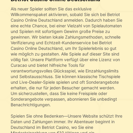
Als neuer Spieler sollten Sie das exklusive
Willkommenspaket aktivieren, sobald Sie sich bei Betriot
Casino Online Deutschland anmelden. Dadurch haben Sie
eine echte Chance, bei einer Vielzahl von Spielautomaten
und Spielen mit sofortigem Gewinn große Preise zu
gewinnen. Wir bieten lokale Zahlungsmethoden, schnelle
Verifizierung und Echtzeit-Kundenservice bei Betriot
Casino Online Deutschland, um Ihr Spielerlebnis so gut
wie möglich zu gestalten. Alle Spiele auf dieser Site sind
völlig fair. Unsere Plattform verfügt über eine Lizenz von
Curacao und bietet hilfreiche Tools für
verantwortungsvolles Glücksspiel, wie Einzahlungslimits
und Selbstausschluss. Sie können klassische Tischspiele
und Live-Dealer-Spiele spielen und oft Sonderangebote
erhalten, die nur für jeden Besucher gemacht werden.
Um sicherzustellen, dass Sie keine Freispiele oder
Sonderangebote verpassen, abonnieren Sie unbedingt
Benachrichtigungen.
Spielen Sie ohne Bedenken—Unsere Website schützt Ihre
Daten und Zahlungen immer. Ihr Abenteuer beginnt in
Deutschland im Betriot Casino, wo Sie eine
Mindesteinzahlung von €10 tätigen und ein