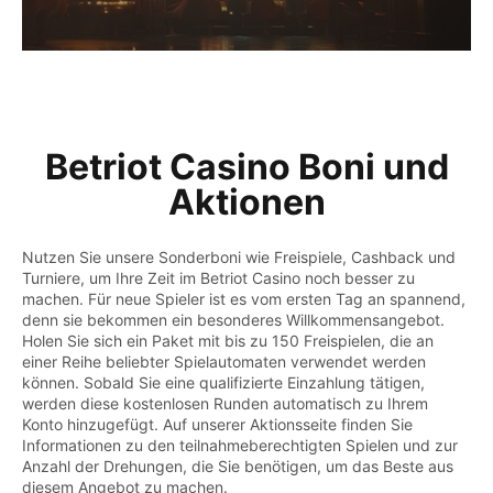
Betriot Casino Boni und
Aktionen
Nutzen Sie unsere Sonderboni wie Freispiele, Cashback und
Turniere, um Ihre Zeit im Betriot Casino noch besser zu
machen. Für neue Spieler ist es vom ersten Tag an spannend,
denn sie bekommen ein besonderes Willkommensangebot.
Holen Sie sich ein Paket mit bis zu 150 Freispielen, die an
einer Reihe beliebter Spielautomaten verwendet werden
können. Sobald Sie eine qualifizierte Einzahlung tätigen,
werden diese kostenlosen Runden automatisch zu Ihrem
Konto hinzugefügt. Auf unserer Aktionsseite finden Sie
Informationen zu den teilnahmeberechtigten Spielen und zur
Anzahl der Drehungen, die Sie benötigen, um das Beste aus
diesem Angebot zu machen.