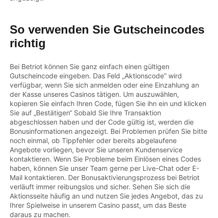
So verwenden Sie Gutscheincodes
richtig
Bei Betriot können Sie ganz einfach einen gültigen
Gutscheincode eingeben. Das Feld „Aktionscode“ wird
verfügbar, wenn Sie sich anmelden oder eine Einzahlung an
der Kasse unseres Casinos tätigen. Um auszuwählen,
kopieren Sie einfach Ihren Code, fügen Sie ihn ein und klicken
Sie auf „Bestätigen“ Sobald Sie Ihre Transaktion
abgeschlossen haben und der Code gültig ist, werden die
Bonusinformationen angezeigt. Bei Problemen prüfen Sie bitte
noch einmal, ob Tippfehler oder bereits abgelaufene
Angebote vorliegen, bevor Sie unseren Kundenservice
kontaktieren. Wenn Sie Probleme beim Einlösen eines Codes
haben, können Sie unser Team gerne per Live-Chat oder E-
Mail kontaktieren. Der Bonusaktivierungsprozess bei Betriot
verläuft immer reibungslos und sicher. Sehen Sie sich die
Aktionsseite häufig an und nutzen Sie jedes Angebot, das zu
Ihrer Spielweise in unserem Casino passt, um das Beste
daraus zu machen.