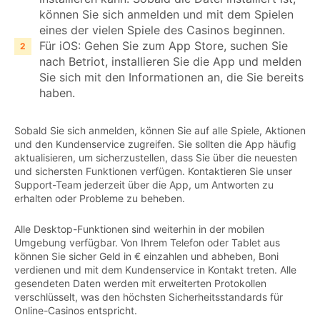
können Sie sich anmelden und mit dem Spielen
eines der vielen Spiele des Casinos beginnen.
Für iOS: Gehen Sie zum App Store, suchen Sie
nach Betriot, installieren Sie die App und melden
Sie sich mit den Informationen an, die Sie bereits
haben.
Sobald Sie sich anmelden, können Sie auf alle Spiele, Aktionen
und den Kundenservice zugreifen. Sie sollten die App häufig
aktualisieren, um sicherzustellen, dass Sie über die neuesten
und sichersten Funktionen verfügen. Kontaktieren Sie unser
Support-Team jederzeit über die App, um Antworten zu
erhalten oder Probleme zu beheben.
Alle Desktop-Funktionen sind weiterhin in der mobilen
Umgebung verfügbar. Von Ihrem Telefon oder Tablet aus
können Sie sicher Geld in € einzahlen und abheben, Boni
verdienen und mit dem Kundenservice in Kontakt treten. Alle
gesendeten Daten werden mit erweiterten Protokollen
verschlüsselt, was den höchsten Sicherheitsstandards für
Online-Casinos entspricht.