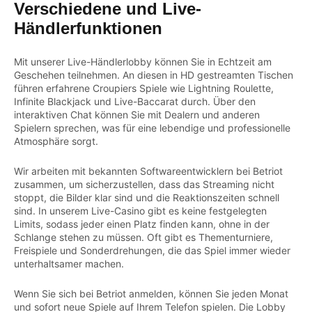
Verschiedene und Live-
Händlerfunktionen
Mit unserer Live-Händlerlobby können Sie in Echtzeit am
Geschehen teilnehmen. An diesen in HD gestreamten Tischen
führen erfahrene Croupiers Spiele wie Lightning Roulette,
Infinite Blackjack und Live-Baccarat durch. Über den
interaktiven Chat können Sie mit Dealern und anderen
Spielern sprechen, was für eine lebendige und professionelle
Atmosphäre sorgt.
Wir arbeiten mit bekannten Softwareentwicklern bei Betriot
zusammen, um sicherzustellen, dass das Streaming nicht
stoppt, die Bilder klar sind und die Reaktionszeiten schnell
sind. In unserem Live-Casino gibt es keine festgelegten
Limits, sodass jeder einen Platz finden kann, ohne in der
Schlange stehen zu müssen. Oft gibt es Thementurniere,
Freispiele und Sonderdrehungen, die das Spiel immer wieder
unterhaltsamer machen.
Wenn Sie sich bei Betriot anmelden, können Sie jeden Monat
und sofort neue Spiele auf Ihrem Telefon spielen. Die Lobby